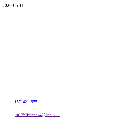
2026-05-11
CONTACT US
联系我们
名称：辽宁TVT体育·2026年国际足联世界杯金属科技有限公司
地址：朝阳市朝阳县柳城经济开发区有色金属工业园
电话：
15714211555
邮箱：
lm13516066374@163.com