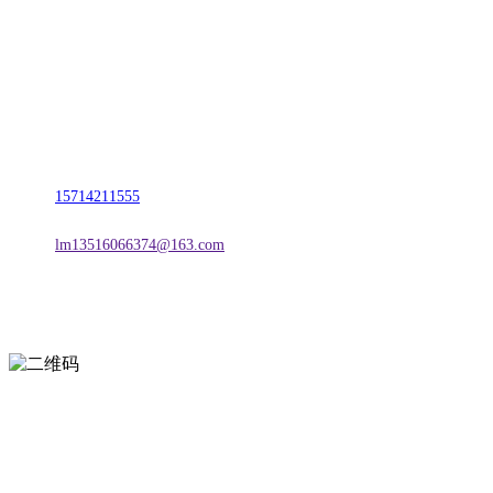
名称：辽宁TVT体育·2026年国际足联世界杯金属科技有限公司
地址：朝阳市朝阳县柳城经济开发区有色金属工业园
电话：
15714211555
邮箱：
lm13516066374@163.com
扫一扫进入手机网站