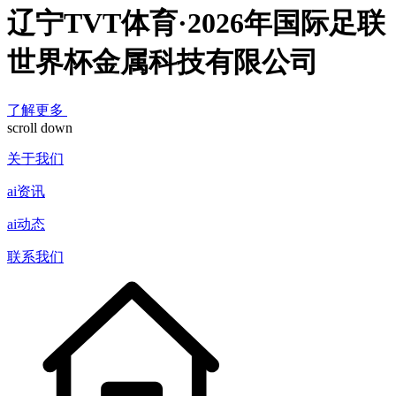
辽宁TVT体育·2026年国际足联
世界杯金属科技有限公司
了解更多
scroll down
关于我们
ai资讯
ai动态
联系我们