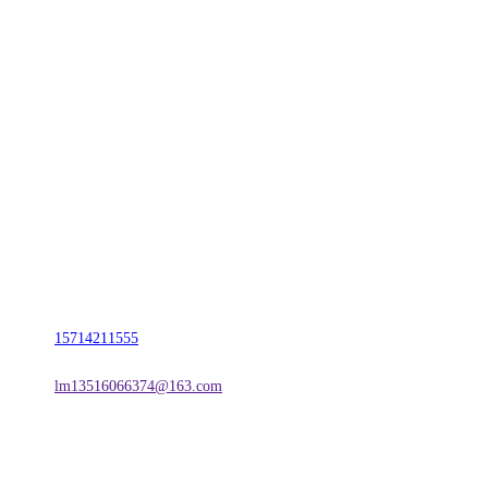
CONTACT US
联系我们
名称：辽宁TVT体育·2026年国际足联世界杯金属科技有限公司
地址：朝阳市朝阳县柳城经济开发区有色金属工业园
电话：
15714211555
邮箱：
lm13516066374@163.com