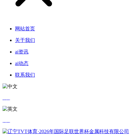
网站首页
关于我们
ai资讯
ai动态
联系我们
中文
英文